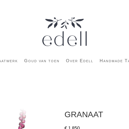
aatwerk
Goud van toen
Over Edell
Handmade T
GRANAAT
€
1.850