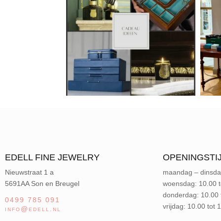
EDELL FINE JEWELRY
OPENINGSTI
Nieuwstraat 1 a
maandag – dinsda
5691AA Son en Breugel
woensdag: 10.00 t
donderdag: 10.00 
0499 785 091
vrijdag: 10.00 tot 
info@edell.nl