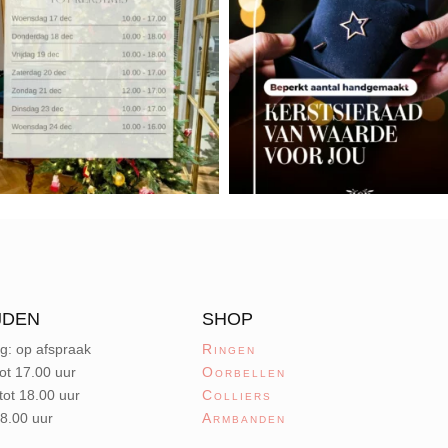
JDEN
SHOP
g: op afspraak
Ringen
ot 17.00 uur
Oorbellen
tot 18.00 uur
Colliers
18.00 uur
Armbanden