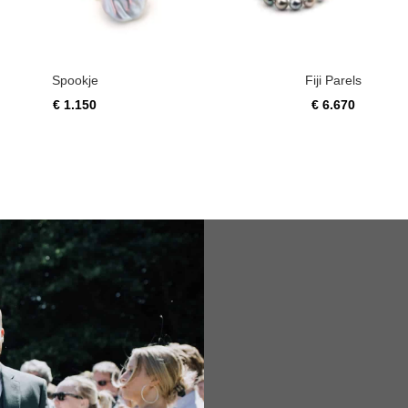
Spookje
Fiji Parels
€
1.150
€
6.670