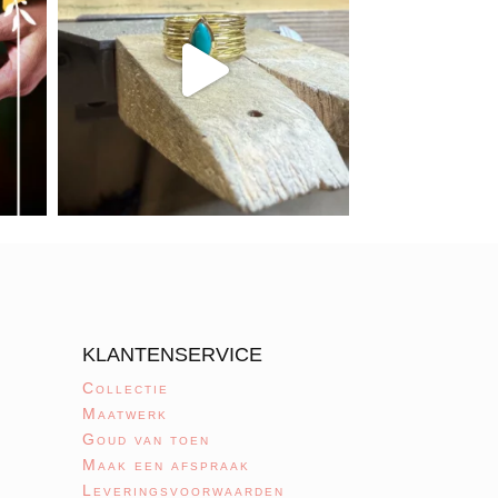
KLANTENSERVICE
Collectie
Maatwerk
Goud van toen
Maak een afspraak
Leveringsvoorwaarden